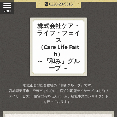
0220-23-9315
株式会社ケア・
ライフ・フェイ
ス
（Care Life Fait
h）
～『和み』グル
ープ ～
地域密着型総合福祉の『和みグループ』です。
宮城県栗原市、登米市を中心に、宿泊対応型デイサービス(お泊り
デイサービス)、住宅型有料老人ホーム、福祉事業コンサルタント
を行っております。