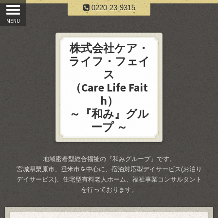
0220-23-9315
株式会社ケア・
ライフ・フェイ
ス
（Care Life Fait
h）
～『和み』グル
ープ ～
地域密着型総合福祉の『和みグループ』です。
宮城県栗原市、登米市を中心に、宿泊対応型デイサービス(お泊り
デイサービス)、住宅型有料老人ホーム、福祉事業コンサルタント
を行っております。