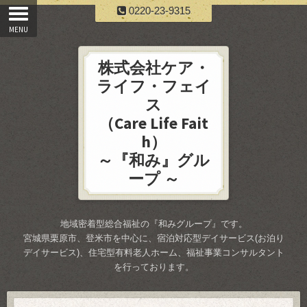
0220-23-9315
株式会社ケア・
ライフ・フェイ
ス
（Care Life Fait
h）
～『和み』グル
ープ ～
地域密着型総合福祉の『和みグループ』です。
宮城県栗原市、登米市を中心に、宿泊対応型デイサービス(お泊り
デイサービス)、住宅型有料老人ホーム、福祉事業コンサルタント
を行っております。