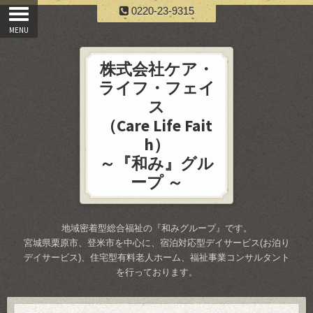
0220-23-9315
株式会社ケア・
ライフ・フェイ
ス
（Care Life Fait
h）
～『和み』グル
ープ ～
地域密着型総合福祉の『和みグループ』です。
宮城県栗原市、登米市を中心に、宿泊対応型デイサービス(お泊り
デイサービス)、住宅型有料老人ホーム、福祉事業コンサルタント
を行っております。