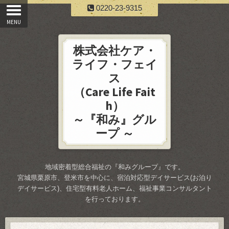
0220-23-9315
株式会社ケア・
ライフ・フェイ
ス
（Care Life Fait
h）
～『和み』グル
ープ ～
地域密着型総合福祉の『和みグループ』です。
宮城県栗原市、登米市を中心に、宿泊対応型デイサービス(お泊り
デイサービス)、住宅型有料老人ホーム、福祉事業コンサルタント
を行っております。