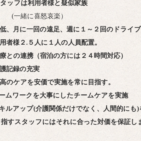
タッフは利用者様と疑似家族
(一緒に喜怒哀楽）
低、月に一回の遠足、週に１～２回のドライブ
用者様２.５人に１人の人員配置。
療との連携（宿泊の方には２４時間対応）
護記録の充実
高のケアを安価で実施を常に目指す。
ームワークを大事にしたチームケアを実施
キルアップ(介護関係だけでなく、人間的にも)
すスタッフにはそれに合った対価を保証し