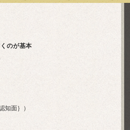
だくのが基本
）
認知面｝）