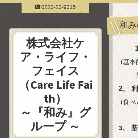
0220-23-9315
和み
株式会社ケ
1
ア・ライフ・
(基本的
フェイス
生
（Care Life Fai
2
、
利
th）
(食べた
～『和み』グ
ループ ～
3、
基