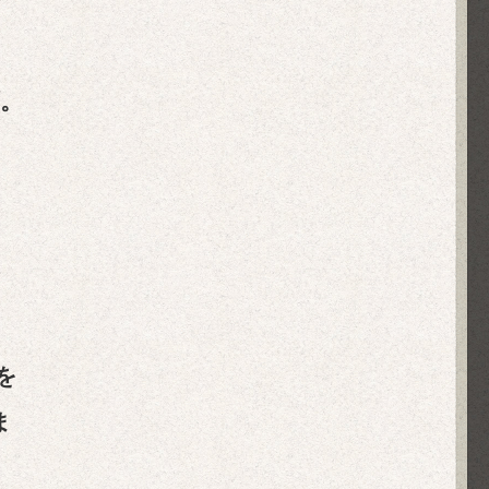
。
を
ま