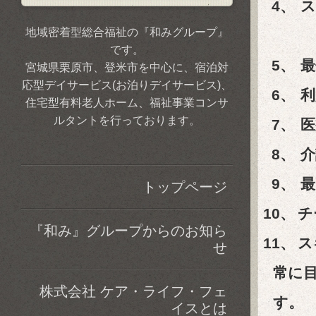
4、
ス
地域密着型総合福祉の『和みグループ』
です。
5、
最
宮城県栗原市、登米市を中心に、宿泊対
応型デイサービス(お泊りデイサービス)、
6、
利
住宅型有料老人ホーム、福祉事業コンサ
ルタントを行っております。
7、
医
8、
介
9、
最
トップページ
10、
チ
『和み』グループからのお知ら
11、
ス
せ
常に目指
株式会社 ケア・ライフ・フェ
す。
イスとは