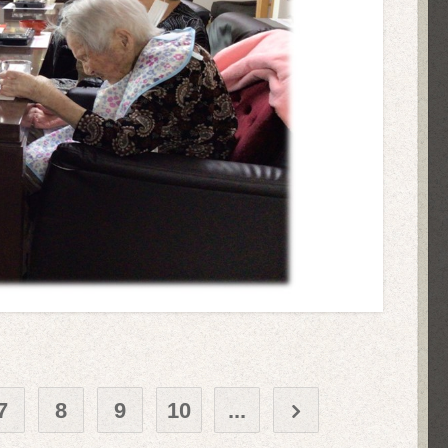
7
8
9
10
...