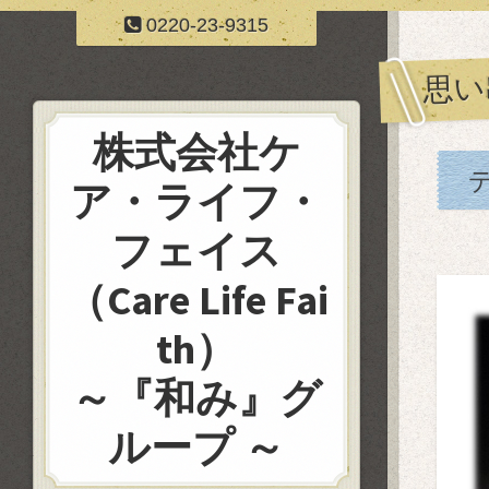
0220-23-9315
思い
株式会社ケ
ア・ライフ・
フェイス
（Care Life Fai
th）
～『和み』グ
ループ ～